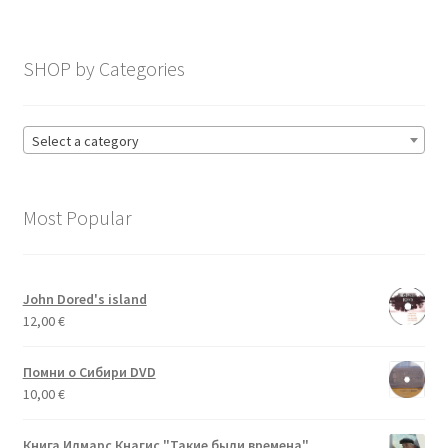
SHOP by Categories
Select a category
Most Popular
John Dored's island
12,00
€
Помни о Сибири DVD
10,00
€
Книга Илмарс Кнагис "Такие были времена"