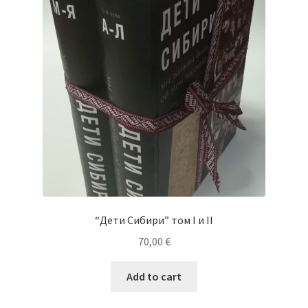
Cart
Checkout
My Account
News
“Дети Сибири” том I и II
70,00
€
Add to cart